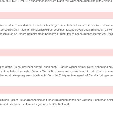
gerne an YOU RAISE ME UP, zusammen mit ihrem Mann! Wir wünschen euch eine gute Zeit und
ert in der Kreuzeskirche. Es hat mich sehr gefreut entlich mal wieder ein Livekonzert zur W
sen. Außerdem hatte ich die Möglichkeit ein Weihnachtskonzert von euch zu erleben, da wi
 ich auch an unsere gemeinsamen Konzerte zurück. Ich wünsche euch weiterhin viel Erfolg
uzeskirche. Es hat uns sehr gefreut, euch nach 2 Jahren wieder einmal live zu sehen und zu
cht auch die Herzen der Zuhörer. Wie hieß es in einem Lied: Weihnacht ist da. Nach diesem
dventszeit, ein gesegnetes -Weihnachtsfest, viel Erfolg auch morgen in GE und auf ein gesu
r einfach Spitze! Die choronabedingten Einschränkungen haben den Genuss, Euch nach solch 
ür und bitte weiter so.Hasta luego und liebe Grüße Horst