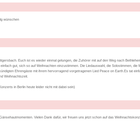
folg wünschen
tgersbach. Euch ist es wieder einmal gelungen, die Zuhörer mit auf den Weg nach Bethlehem
 einfach gut, sich so auf Weihnachten einzustimmen. Die Liedauswahl, die Solostimmen, die
ngekündigten Ehrengäste mit ihrem hervorragend vorgetragenen Lied Peace on Earth.Es tat ein
nd Weihnachtszeit.
zerts in Berlin heute leider nicht mit dabei sein)
Gänsehautmomenten. Vielen Dank dafür, wir freuen uns jetzt schon auf das Weihnachtskonz