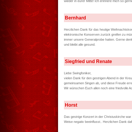
wieder in eurer Mitte! Ich erinnere mich so 
Bernhard
Herzlichen Dank für das heutige Weihnachtskonz
elektronische Konserven zurück greifen zu müs
immer unsere Generalprobe hatten. Gerne denke
und bleibt alle gesund.
Siegfried und Renate
Liebe Swingfoniker,
vielen Dank für den gestrigen Abend in der Kre
gemeinsamen Singen ab, und diese Freude errei
Wir wünschen Euch allen noch eine friedvolle A
Horst
Das gestrige Konzert in der Christuskirche wa
Weise negativ beeinflusst.. Herzlichen Dank daf