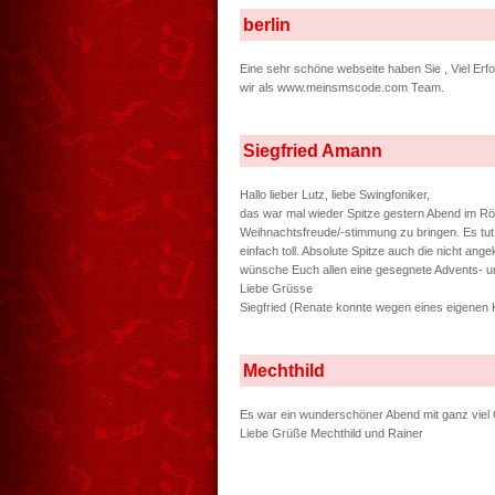
berlin
Eine sehr schöne webseite haben Sie , Viel Er
wir als www.meinsmscode.com Team.
Siegfried Amann
Hallo lieber Lutz, liebe Swingfoniker,
das war mal wieder Spitze gestern Abend im Röt
Weihnachtsfreude/-stimmung zu bringen. Es tut
einfach toll. Absolute Spitze auch die nicht a
wünsche Euch allen eine gesegnete Advents- u
Liebe Grüsse
Siegfried (Renate konnte wegen eines eigenen Kon
Mechthild
Es war ein wunderschöner Abend mit ganz viel 
Liebe Grüße Mechthild und Rainer