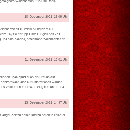
 gesegnete Weihnachten! Ulla und Renia
10. Dezember 2021, 23:09 Uhr
eihnachtszeit zu erleben und nicht auf
r vom ThyssenKrupp-Chor zur gleichen Zeit
 und eine schöne, besinnliche Weihnachtszeit
11. Dezember 2021, 13:01 Uhr
 erleben. Man spürt euch die Freude am
 Konzert kann dies nur unterstrichen werden.
ndes Wiedersehen in 2022. Siegfried und Renate
13. Dezember 2021, 14:37 Uhr
langer Zeit zu sehen und zu hören in keinster