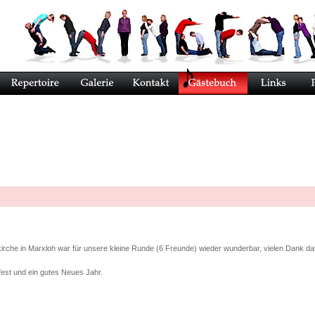
rche in Marxloh war für unsere kleine Runde (6 Freunde) wieder wunderbar, vielen Dank daf
fest und ein gutes Neues Jahr.