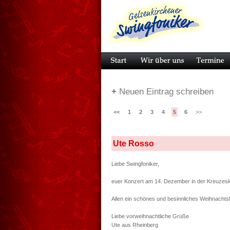
+
Neuen Eintrag schreiben
<<
1
2
3
4
5
6
>>
Ute Rosso
Liebe Swingfoniker,
euer Konzert am 14. Dezember in der Kreuzeski
Allen ein schönes und besinnliches Weihnachts
Liebe vorweihnachtliche Grüße
Ute aus Rheinberg