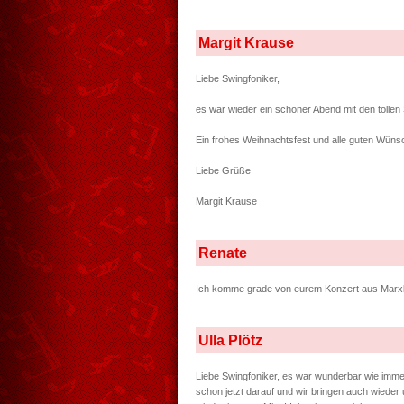
Margit Krause
Liebe Swingfoniker,
es war wieder ein schöner Abend mit den tollen
Ein frohes Weihnachtsfest und alle guten Wüns
Liebe Grüße
Margit Krause
Renate
Ich komme grade von eurem Konzert aus Marxloh
Ulla Plötz
Liebe Swingfoniker, es war wunderbar wie immer
schon jetzt darauf und wir bringen auch wieder u