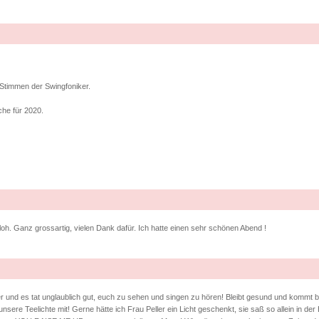
 Stimmen der Swingfoniker.
che für 2020.
. Ganz grossartig, vielen Dank dafür. Ich hatte einen sehr schönen Abend !
 und es tat unglaublich gut, euch zu sehen und singen zu hören! Bleibt gesund und kommt b
nsere Teelichte mit! Gerne hätte ich Frau Peller ein Licht geschenkt, sie saß so allein in der